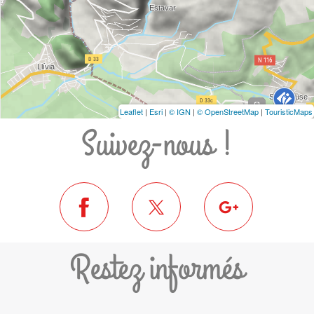
Leaflet
|
Esri
|
© IGN
|
© OpenStreetMap
|
TouristicMaps
Suivez-nous !
Restez informés