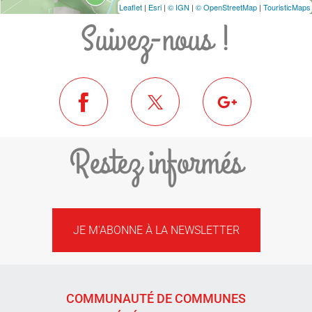
Leaflet
|
Esri
|
© IGN
|
© OpenStreetMap
|
TouristicMaps
Suivez-nous !
Restez informés
JE M'ABONNE À LA NEWSLETTER
COMMUNAUTÉ DE COMMUNES