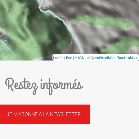
Leaflet
|
Esri
|
© IGN
|
© OpenStreetMap
|
TouristicMaps
Restez informés
JE M'ABONNE À LA NEWSLETTER