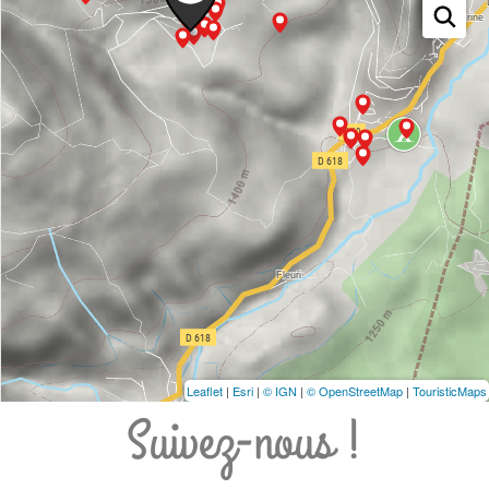
Leaflet
|
Esri
|
© IGN
|
© OpenStreetMap
|
TouristicMaps
Suivez-nous !