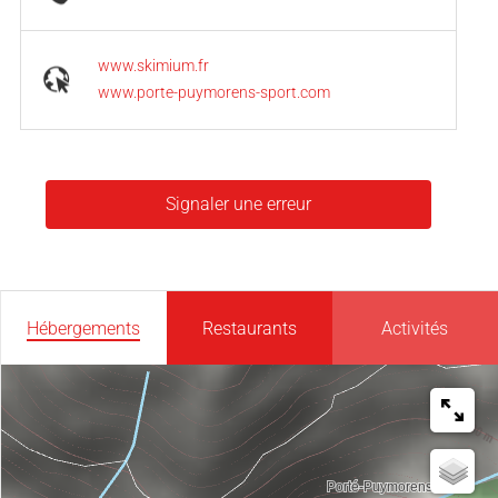
www.skimium.fr
www.porte-puymorens-sport.com
Signaler une erreur
Hébergements
Restaurants
Activités