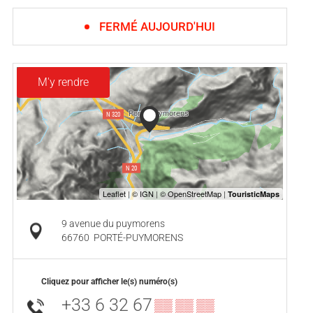
FERMÉ AUJOURD'HUI
M'y rendre
9 avenue du puymorens
66760
PORTÉ-PUYMORENS
Cliquez pour afficher le(s) numéro(s)
+33 6 32 67
▒▒ ▒▒ ▒▒