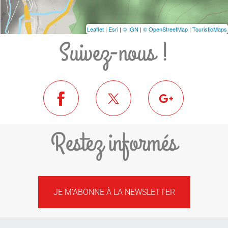
Leaflet
|
Esri
|
© IGN
|
© OpenStreetMap
|
TouristicMaps
Suivez-nous !
Restez informés
JE M'ABONNE À LA NEWSLETTER