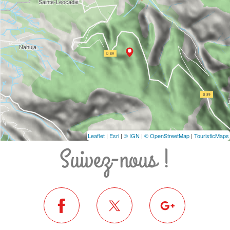
Leaflet
|
Esri
|
© IGN
|
© OpenStreetMap
|
TouristicMaps
Suivez-nous !