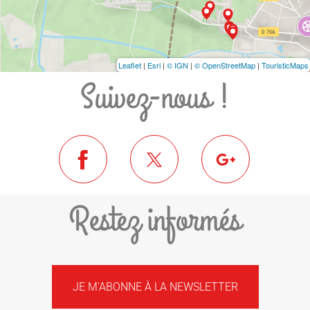
Leaflet
|
Esri
|
© IGN
|
© OpenStreetMap
|
TouristicMaps
Suivez-nous !
Restez informés
JE M'ABONNE À LA NEWSLETTER