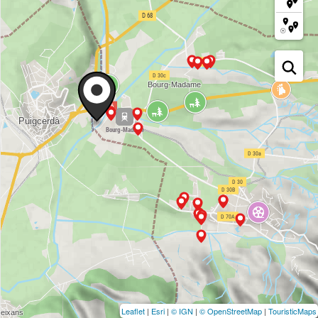
Leaflet
|
Esri
|
© IGN
|
© OpenStreetMap
|
TouristicMaps