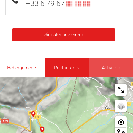
+33 6 79 67
▒▒ ▒▒ ▒▒
Signaler une erreur
Hébergements
Restaurants
Activités