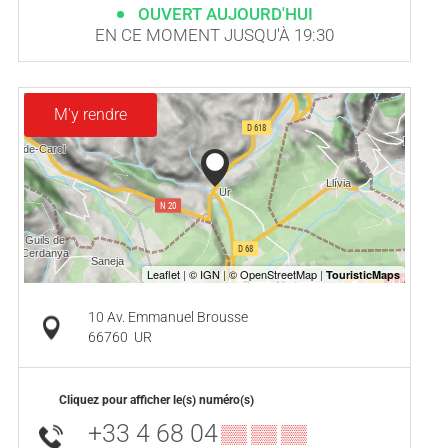
OUVERT AUJOURD'HUI
EN CE MOMENT JUSQU'À 19:30
M'y rendre
10 Av. Emmanuel Brousse
66760
UR
Cliquez pour afficher le(s) numéro(s)
+33 4 68 04
▒▒ ▒▒ ▒▒