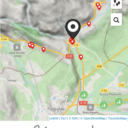
Leaflet
|
Esri
|
© IGN
|
© OpenStreetMap
|
TouristicMaps