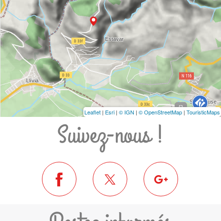
Leaflet
|
Esri
|
© IGN
|
© OpenStreetMap
|
TouristicMaps
Suivez-nous !