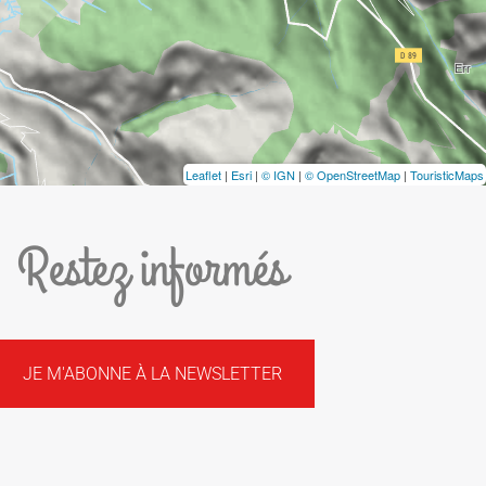
Leaflet
|
Esri
|
© IGN
|
© OpenStreetMap
|
TouristicMaps
Restez informés
JE M'ABONNE À LA NEWSLETTER