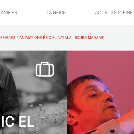
LANIFIER
LA NEIGE
ACTIVITÉS PLEIN
/
ERVICES
ANIMATIONS ÉRIC EL CATALA - BOURG-MADAME
IC EL