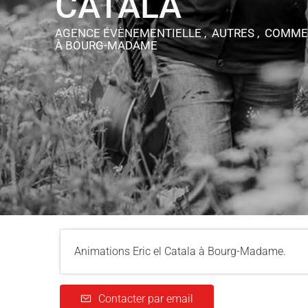
CATALA
AGENCE ÉVÈNEMENTIELLE , AUTRES , COMME
À BOURG-MADAME
Animations Eric el Catala à Bourg-Madame.
Contacter par email