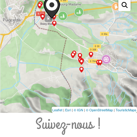
Leaflet
|
Esri
|
© IGN
|
© OpenStreetMap
|
TouristicMaps
Suivez-nous !