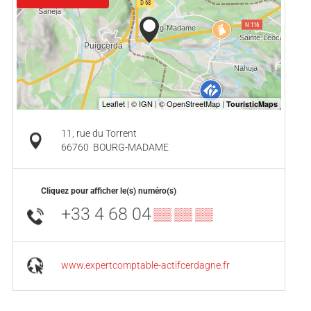
11, rue du Torrent
66760
BOURG-MADAME
Cliquez pour afficher le(s) numéro(s)
+33 4 68 04
▒▒ ▒▒ ▒▒
www.expertcomptable-actifcerdagne.fr