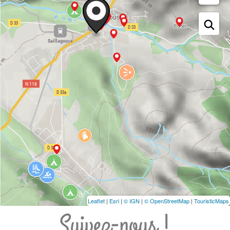
Leaflet
|
Esri
|
© IGN
|
© OpenStreetMap
|
TouristicMaps
Suivez-nous !