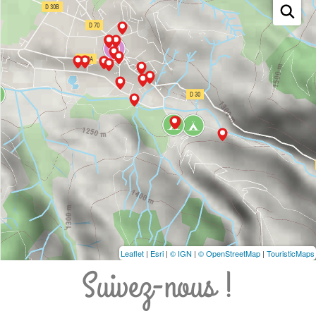
Leaflet
|
Esri
|
© IGN
|
© OpenStreetMap
|
TouristicMaps
Suivez-nous !