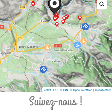
Leaflet
|
Esri
|
© IGN
|
© OpenStreetMap
|
TouristicMaps
Suivez-nous !