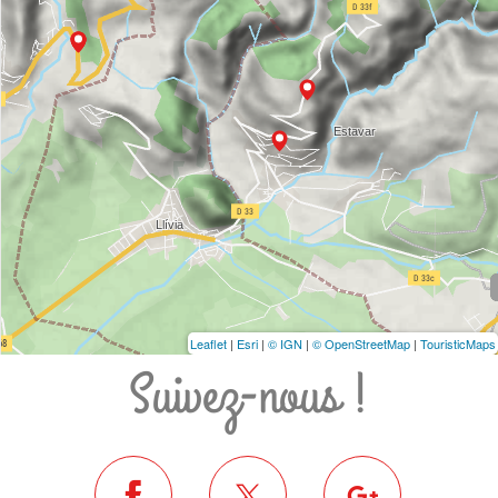
Leaflet
|
Esri
|
© IGN
|
© OpenStreetMap
|
TouristicMaps
Suivez-nous !