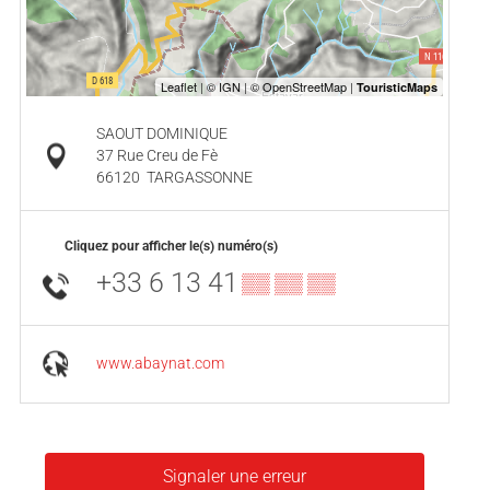
SAOUT DOMINIQUE
37 Rue Creu de Fè
66120
TARGASSONNE
Cliquez pour afficher le(s) numéro(s)
+33 6 13 41
▒▒ ▒▒ ▒▒
www.abaynat.com
Signaler une erreur