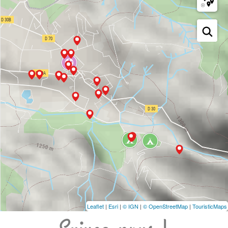
Leaflet
|
Esri
|
© IGN
|
© OpenStreetMap
|
TouristicMaps