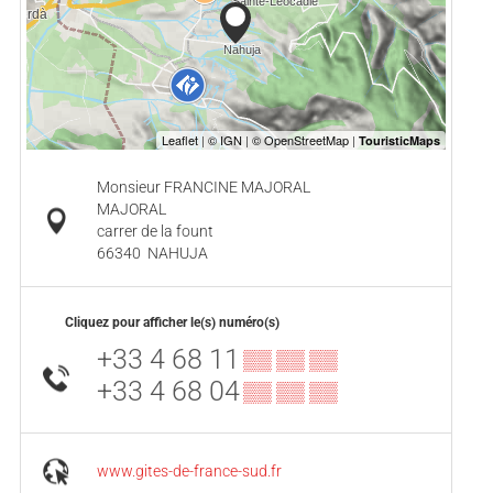
Monsieur FRANCINE MAJORAL
MAJORAL
carrer de la fount
66340
NAHUJA
Cliquez pour afficher le(s) numéro(s)
+33 4 68 11
▒▒ ▒▒ ▒▒
+33 4 68 04
▒▒ ▒▒ ▒▒
www.gites-de-france-sud.fr