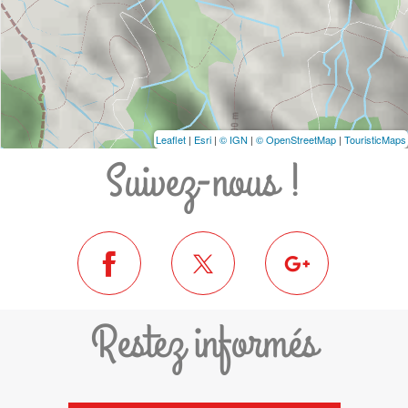
Leaflet
|
Esri
|
© IGN
|
© OpenStreetMap
|
TouristicMaps
Suivez-nous !
Restez informés