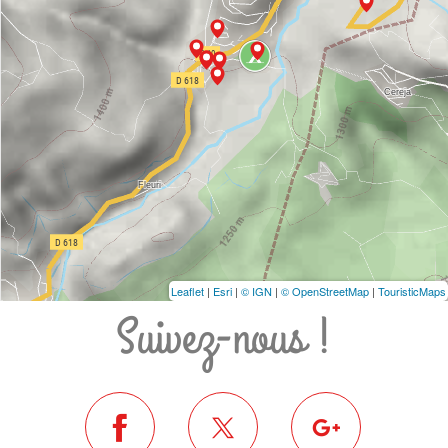
Leaflet
|
Esri
|
© IGN
|
© OpenStreetMap
|
TouristicMaps
Suivez-nous !