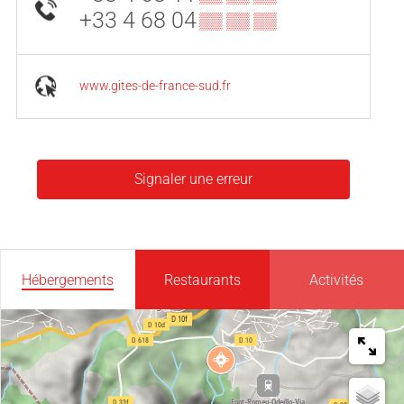
+33 4 68 04
▒▒ ▒▒ ▒▒
www.gites-de-france-sud.fr
Signaler une erreur
Hébergements
Restaurants
Activités