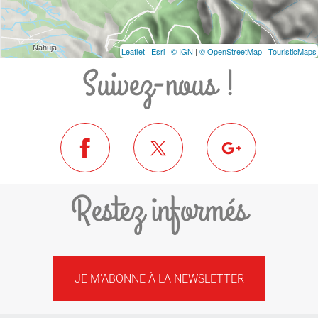
Leaflet
|
Esri
|
© IGN
|
© OpenStreetMap
|
TouristicMaps
Suivez-nous !
Restez informés
JE M'ABONNE À LA NEWSLETTER