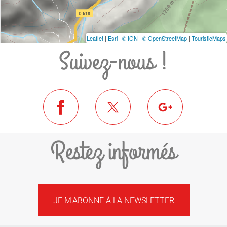
Leaflet
|
Esri
|
© IGN
|
© OpenStreetMap
|
TouristicMaps
Suivez-nous !
Restez informés
JE M'ABONNE À LA NEWSLETTER