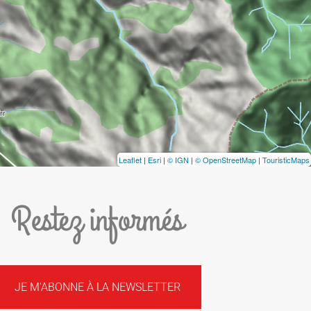
Leaflet
|
Esri
|
© IGN
|
© OpenStreetMap
|
TouristicMaps
Restez informés
JE M'ABONNE À LA NEWSLETTER