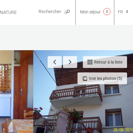
Mon séjour
0
FR
E NATURE
PRATIQUE
CA
NL
Retour à la liste
Voir les photos (5)
EN
ES