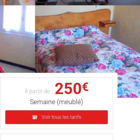
250
€
À partir de :
Semaine (meublé)
Voir tous les tarifs