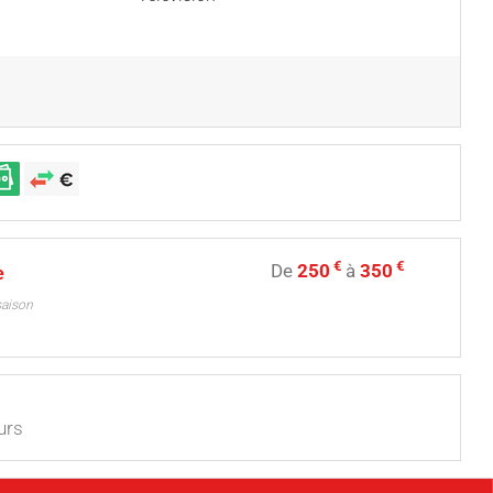
€
€
De
250
à
350
e
saison
urs