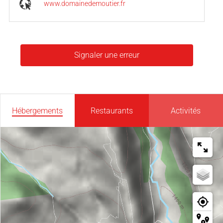
www.domainedemoutier.fr
Signaler une erreur
Hébergements
Restaurants
Activités