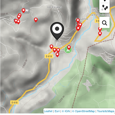
Leaflet
|
Esri
|
© IGN
|
© OpenStreetMap
|
TouristicMaps