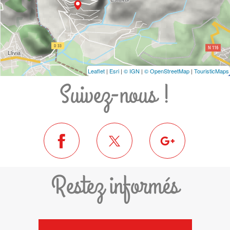
Leaflet
|
Esri
|
© IGN
|
© OpenStreetMap
|
TouristicMaps
Suivez-nous !
Restez informés