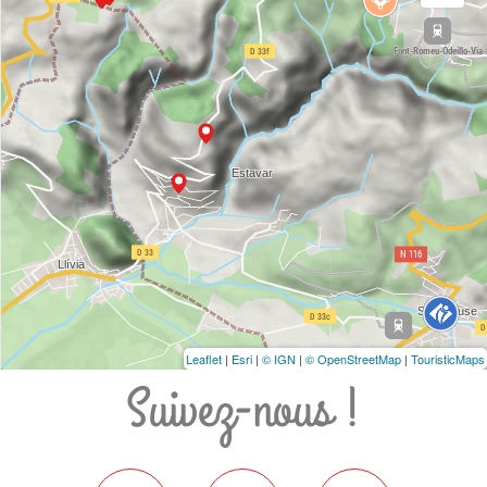
Leaflet
|
Esri
|
© IGN
|
© OpenStreetMap
|
TouristicMaps
Suivez-nous !