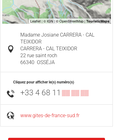
Madame Josiane CARRERA - CAL
TEIXIDOR
CARRERA - CAL TEIXIDOR
22 rue saint roch
66340
OSSÉJA
Cliquez pour afficher le(s) numéro(s)
+33 4 68 11
▒▒ ▒▒ ▒▒
www.gites-de-france-sud.fr