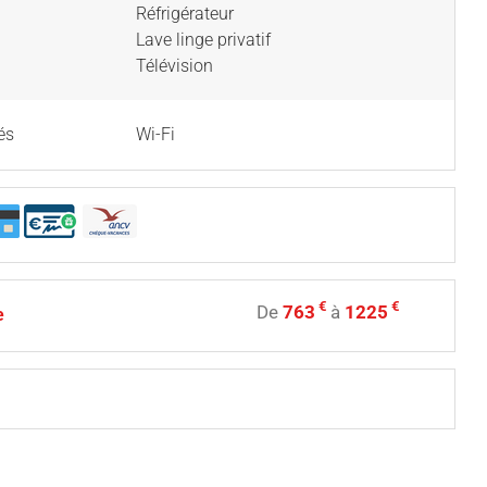
Réfrigérateur
Lave linge privatif
Télévision
és
Wi-Fi
€
€
De
763
à
1225
e