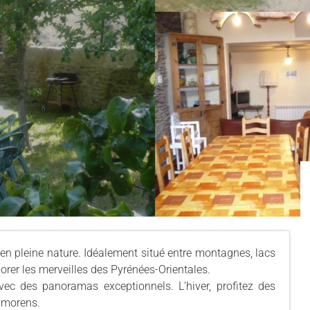
en pleine nature. Idéalement situé entre montagnes, lacs
plorer les merveilles des Pyrénées-Orientales.
ec des panoramas exceptionnels. L’hiver, profitez des
ymorens.