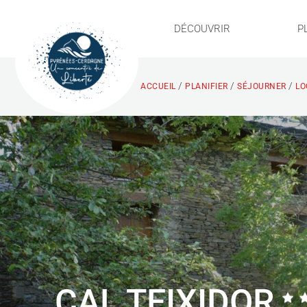
DÉCOUVRIR
P
/
/
/
ACCUEIL
PLANIFIER
SÉJOURNER
LO
CAL TEIXIDOR