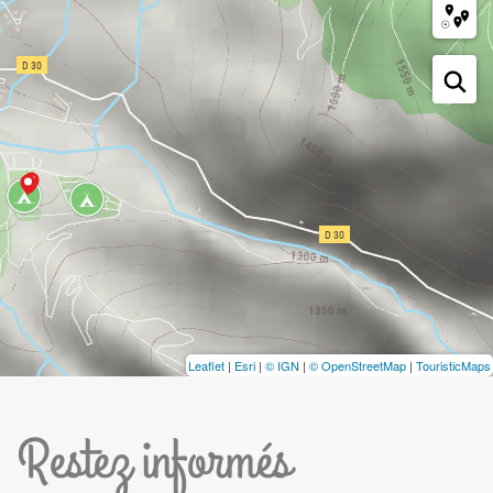
Leaflet
|
Esri
|
© IGN
|
© OpenStreetMap
|
TouristicMaps
Restez informés