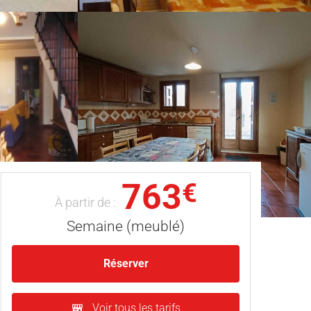
763
€
À partir de :
Semaine (meublé)
Réserver
Voir tous les tarifs