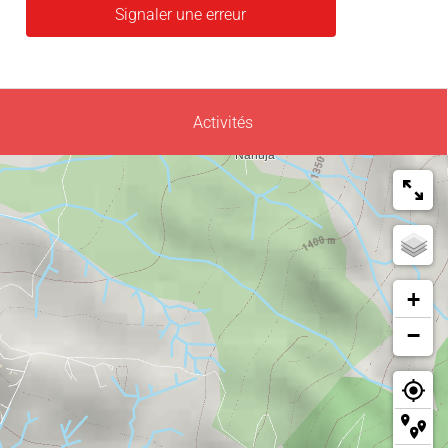
Signaler une erreur
Activités
+
−