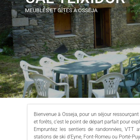
MEUBLÉS ET GÎTES
À OSSÉJA
Bienvenue à Osseja, pour un séjour ressourçant 
et forêts, c’est le point de départ parfait pour ex
Empruntez les sentiers de randonnées, VTT av
stations de ski d’Eyne, Font-Romeu ou Porté-Pu