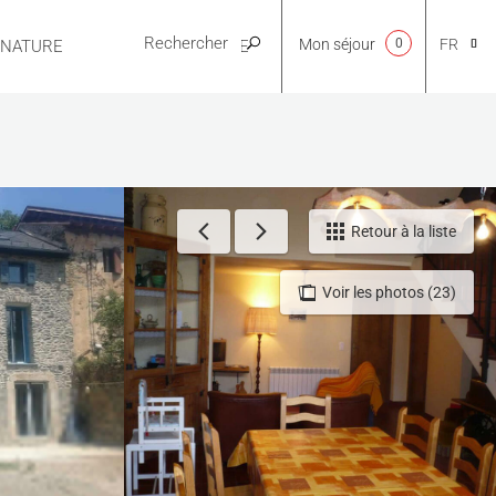
Mon séjour
0
FR
E NATURE
PRATIQUE
CA
NL
Retour à la liste
Voir les photos (23)
EN
ES