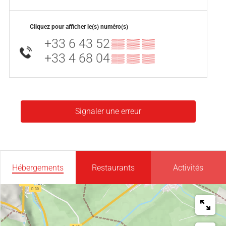
Cliquez pour afficher le(s) numéro(s)
+33 6 43 52
▒▒ ▒▒ ▒▒
+33 4 68 04
▒▒ ▒▒ ▒▒
Signaler une erreur
Hébergements
Restaurants
Activités