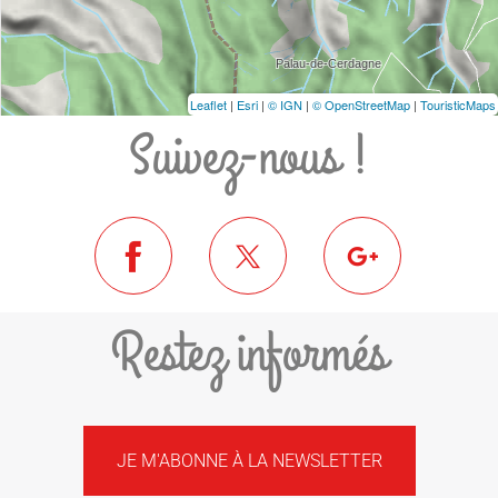
Leaflet
|
Esri
|
© IGN
|
© OpenStreetMap
|
TouristicMaps
Suivez-nous !
Restez informés
JE M'ABONNE À LA NEWSLETTER