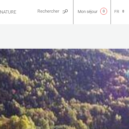
Mon séjour
0
FR
E NATURE
PRATIQUE
CA
NL
EN
ES