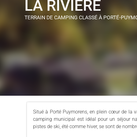
LA RIVIERE
TERRAIN DE CAMPING CLASSÉ
À PORTÉ-PUYM
Situé à Porté Puymorens, en plein cœur de la va
camping municipal est idéal pour un séjour nat
pistes de ski, été comme hiver, se sont de nombr