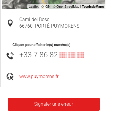
Cami del Bosc
66760
PORTÉ-PUYMORENS
Cliquez pour afficher le(s) numéro(s)
+33 7 86 82
▒▒ ▒▒ ▒▒
www.puymorens.fr
Signaler une erreur