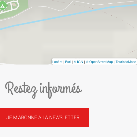
Leaflet
|
Esri
|
© IGN
|
© OpenStreetMap
|
TouristicMaps
Restez informés
JE M'ABONNE À LA NEWSLETTER