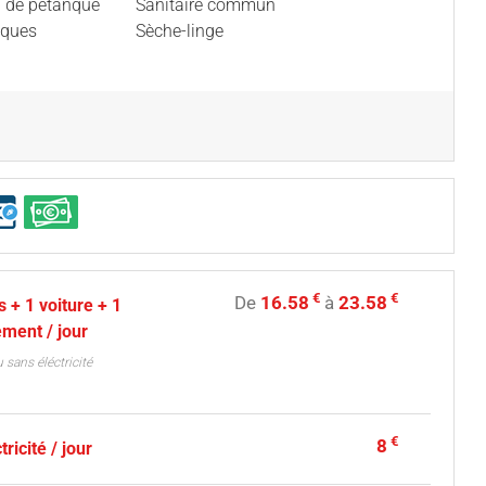
n de pétanque
Sanitaire commun
iques
Sèche-linge
€
€
De
16.58
à
23.58
s + 1 voiture + 1
ment / jour
u sans éléctricité
€
8
tricité / jour