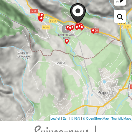
Leaflet
|
Esri
|
© IGN
|
© OpenStreetMap
|
TouristicMaps