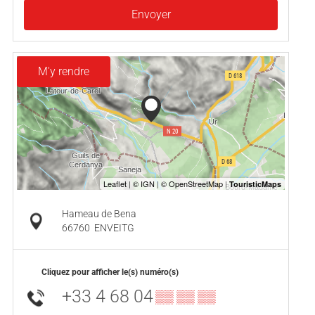
Envoyer
M'y rendre
Hameau de Bena
66760
ENVEITG
Cliquez pour afficher le(s) numéro(s)
+33 4 68 04
▒▒ ▒▒ ▒▒