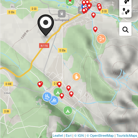
Leaflet
|
Esri
|
© IGN
|
© OpenStreetMap
|
TouristicMaps