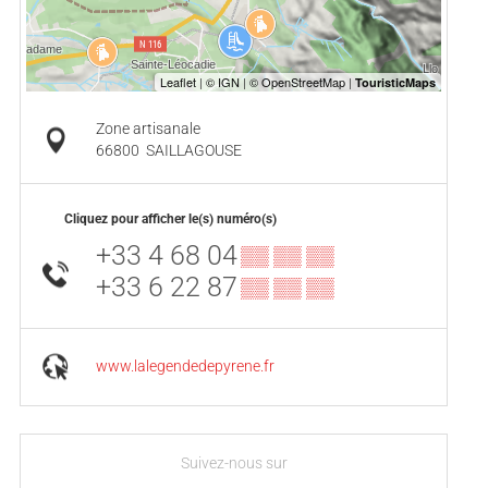
Zone artisanale
66800
SAILLAGOUSE
Cliquez pour afficher le(s) numéro(s)
+33 4 68 04
▒▒ ▒▒ ▒▒
+33 6 22 87
▒▒ ▒▒ ▒▒
www.lalegendedepyrene.fr
Suivez-nous sur