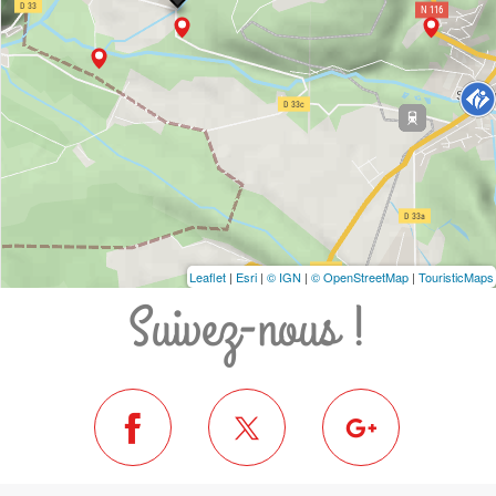
Leaflet
|
Esri
|
© IGN
|
© OpenStreetMap
|
TouristicMaps
Suivez-nous !