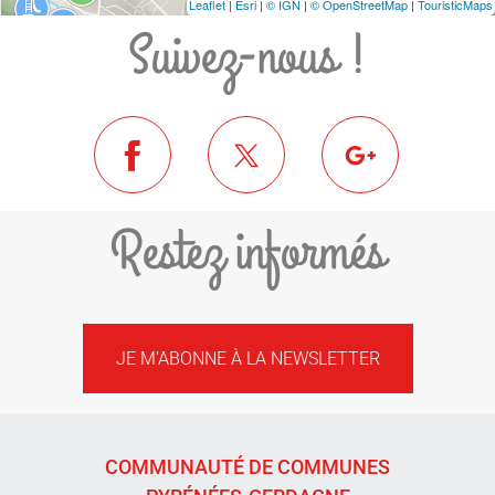
Leaflet
|
Esri
|
© IGN
|
© OpenStreetMap
|
TouristicMaps
Suivez-nous !
Restez informés
JE M'ABONNE À LA NEWSLETTER
COMMUNAUTÉ DE COMMUNES