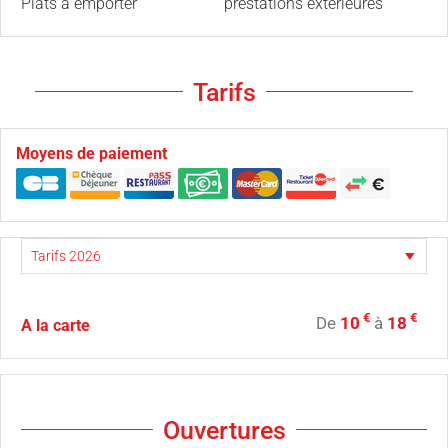
Plats à emporter
prestations extérieures
Tarifs
Moyens de paiement
€
€
De
10
à
18
A la carte
Ouvertures