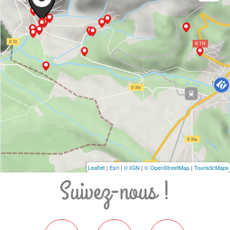
Leaflet
|
Esri
|
© IGN
|
© OpenStreetMap
|
TouristicMaps
Suivez-nous !