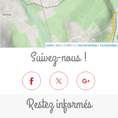
Leaflet
|
Esri
|
© IGN
|
© OpenStreetMap
|
TouristicMaps
Suivez-nous !
Restez informés