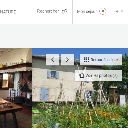
Mon séjour
0
FR
E NATURE
PRATIQUE
CA
NL
Retour à la liste
Voir les photos (7)
EN
ES