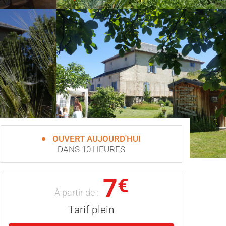
OUVERT AUJOURD'HUI
DANS 10 HEURES
7
€
À partir de :
Tarif plein