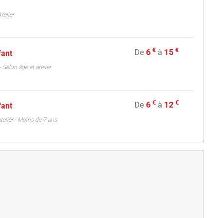
telier
€
€
De
6
à
15
fant
 - Selon âge et atelier
€
€
De
6
à
12
fant
atelier - Moins de 7 ans