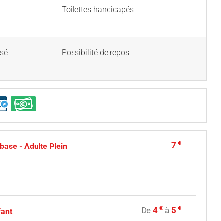
Toilettes handicapés
isé
Possibilité de repos
€
7
 base - Adulte Plein
€
€
De
4
à
5
fant