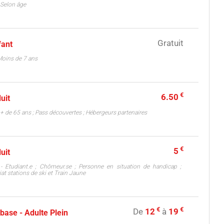
- Selon âge
Gratuit
fant
 Moins de 7 ans
€
6.50
duit
 - + de 65 ans ; Pass découvertes ; Hébergeurs partenaires
€
5
duit
e - Etudiant.e ; Chômeur.se ; Personne en situation de handicap ;
iat stations de ski et Train Jaune
€
€
De
12
à
19
 base - Adulte Plein