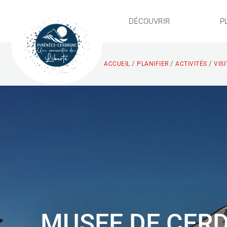
DÉCOUVRIR
P
/
/
/
ACCUEIL
PLANIFIER
ACTIVITÉS
VIS
MUSEE DE CER