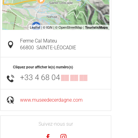
Ferme Cal Mateu
66800
SAINTE-LÉOCADIE
Cliquez pour afficher le(s) numéro(s)
+33 4 68 04
▒▒ ▒▒ ▒▒
www.museedecerdagne.com
Suivez-nous sur