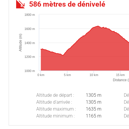
586 mètres de dénivelé
1800 m
1600 m
Altitude (m)
1400 m
1200 m
1000 m
0 km
5 km
10 km
15 km
Distance 
Altitude de départ :
1305 m
Dé
Altitude d'arrivée :
1305 m
Dé
Altitude maximum :
1635 m
Dé
Altitude minimum :
1165 m
Dé