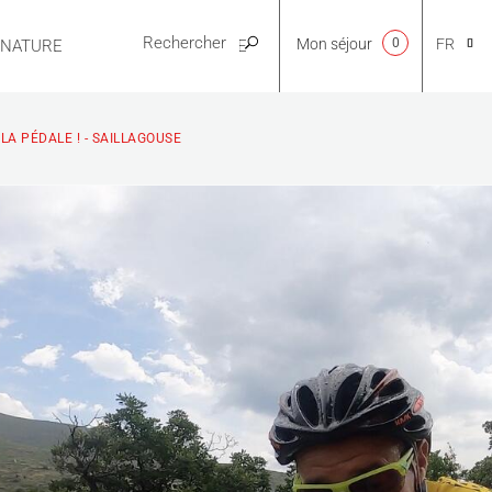
Mon séjour
0
FR
E NATURE
PRATIQUE
CA
LA PÉDALE ! - SAILLAGOUSE
NL
EN
ES