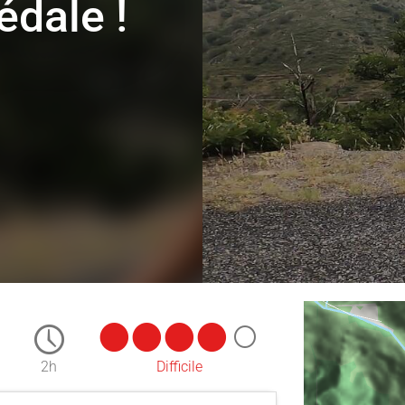
édale !
2h
Difficile