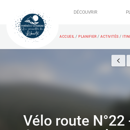
DÉCOUVRIR
P
/
/
/
ACCUEIL
PLANIFIER
ACTIVITÉS
ITI
Vélo route N°22 