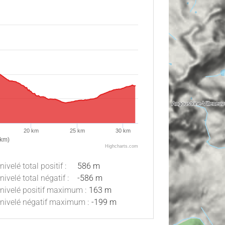
20 km
25 km
30 km
(km)
Highcharts.com
nivelé total positif :
586 m
nivelé total négatif :
-586 m
nivelé positif maximum :
163 m
nivelé négatif maximum :
-199 m