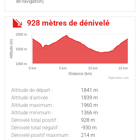
de navigation)
928 mètres de dénivelé
2000 m
Altitude (m)
1500 m
1000 m
0 km
5 km
10 km
15 km
Distance (km)
Highcharts.com
Altitude de départ :
1841 m
Altitude d'arrivée :
1839 m
Altitude maximum :
1960 m
Altitude minimum :
1366 m
Dénivelé total positif :
928 m
Dénivelé total négatif :
-930 m
Dénivelé positif maximum :
214 m