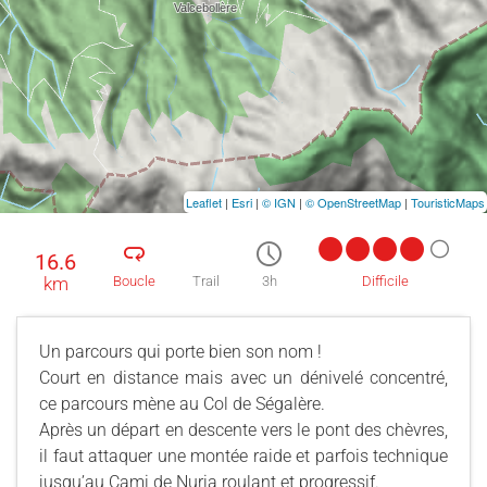
Leaflet
|
Esri
|
© IGN
|
© OpenStreetMap
|
TouristicMaps
16.6
km
Boucle
Trail
3h
Difficile
Un parcours qui porte bien son nom !
Court en distance mais avec un dénivelé concentré,
ce parcours mène au Col de Ségalère.
Après un départ en descente vers le pont des chèvres,
il faut attaquer une montée raide et parfois technique
jusqu’au Cami de Nuria roulant et progressif.