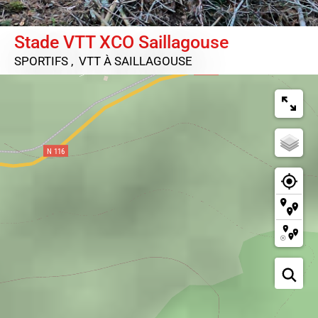
Stade VTT XCO Saillagouse
SPORTIFS , VTT
À SAILLAGOUSE