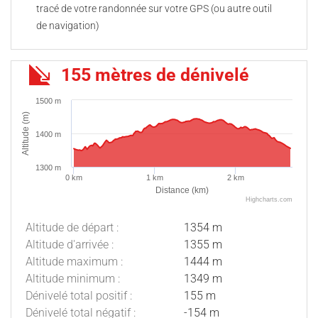
tracé de votre randonnée sur votre GPS (ou autre outil
de navigation)
155 mètres de dénivelé
1500 m
Altitude (m)
1400 m
1300 m
0 km
1 km
2 km
Distance (km)
Highcharts.com
Altitude de départ :
1354 m
Altitude d'arrivée :
1355 m
Altitude maximum :
1444 m
Altitude minimum :
1349 m
Dénivelé total positif :
155 m
Dénivelé total négatif :
-154 m