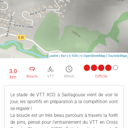
Leaflet
|
Esri
|
© IGN
|
© OpenStreetMap
|
TouristicMaps
3.0
km
Boucle
VTT
45min
Difficile
Le stade de VTT XCO à Saillagouse vient de voir le
jour, les sportifs en préparation à la compétition vont
se régaler !
La boucle est un très beau parcours à travers la forêt
de pins, pensé pour l'entrainement du VTT en Cross