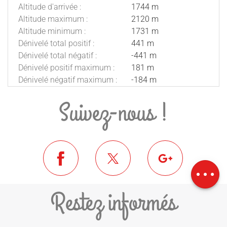
Altitude d'arrivée :
1744 m
Altitude maximum :
2120 m
Altitude minimum :
1731 m
Dénivelé total positif :
441 m
Dénivelé total négatif :
-441 m
Dénivelé positif maximum :
181 m
Dénivelé négatif maximum :
-184 m
Suivez-nous !
Description
Télécharger
Dénivelé
Restez informés