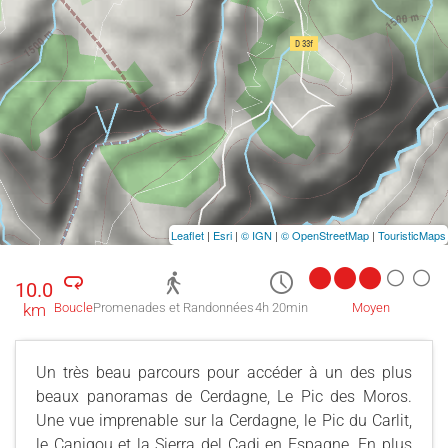
Leaflet
|
Esri
|
© IGN
|
© OpenStreetMap
|
TouristicMaps
10.0
km
Boucle
Promenades et Randonnées
4h 20min
Moyen
Un très beau parcours pour accéder à un des plus
beaux panoramas de Cerdagne, Le Pic des Moros.
Une vue imprenable sur la Cerdagne, le Pic du Carlit,
le Canigou et la Sierra del Cadi en Espagne. En plus