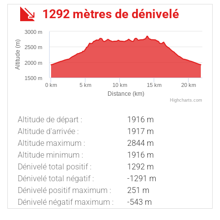
1292 mètres de dénivelé
3000 m
Altitude (m)
2500 m
2000 m
1500 m
0 km
5 km
10 km
15 km
20 km
Distance (km)
Highcharts.com
Altitude de départ :
1916 m
Altitude d'arrivée :
1917 m
Altitude maximum :
2844 m
Altitude minimum :
1916 m
Dénivelé total positif :
1292 m
Dénivelé total négatif :
-1291 m
Dénivelé positif maximum :
251 m
Dénivelé négatif maximum :
-543 m