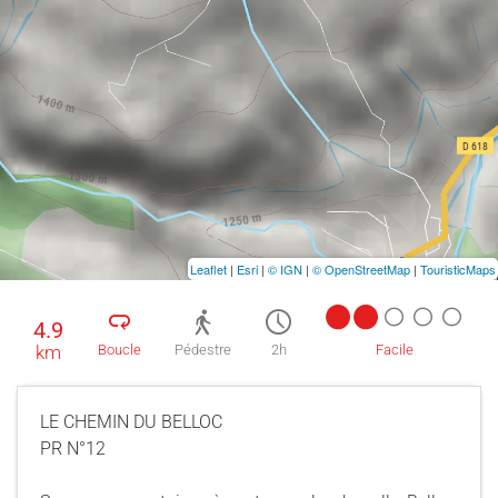
Leaflet
|
Esri
|
© IGN
|
© OpenStreetMap
|
TouristicMaps
4.9
km
Boucle
Pédestre
2h
Facile
LE CHEMIN DU BELLOC
PR N°12