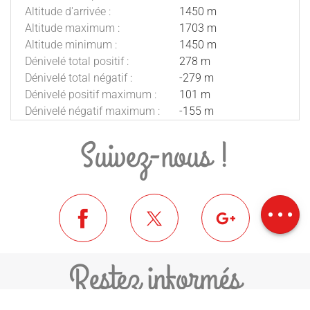
Altitude d'arrivée :
1450 m
Altitude maximum :
1703 m
Altitude minimum :
1450 m
Dénivelé total positif :
278 m
Dénivelé total négatif :
-279 m
Dénivelé positif maximum :
101 m
Dénivelé négatif maximum :
-155 m
Suivez-nous !
Description
Télécharger
Dénivelé
Restez informés