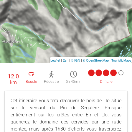
Leaflet
|
Esri
|
© IGN
|
© OpenStreetMap
|
TouristicMaps
12.0
km
Boucle
Pédestre
5h 45min
Difficile
Cet itinéraire vous fera découvrir le bois de Llo situé
sur le versant du Pic de Ségalère. Presque
entièrement sur les crêtes entre Err et Llo, vous
gagnerez le domaine des cervidés par une rude
montée, mais après 1h30 d’efforts vous traverserez