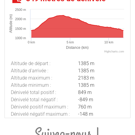
2500 m
Altitude (m)
2000 m
1500 m
1000 m
0 km
5 km
10 km
Distance (km)
Highcharts.com
Altitude de départ :
1385 m
Altitude d'arrivée :
1385 m
Altitude maximum :
2183 m
Altitude minimum :
1385 m
Dénivelé total positif :
849 m
Dénivelé total négatif :
-849 m
Dénivelé positif maximum :
760 m
Dénivelé négatif maximum :
-148 m
Suivez-nous !