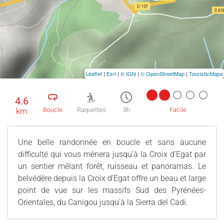
Leaflet
|
Esri
|
© IGN
|
© OpenStreetMap
|
TouristicMaps
4.6
km
Boucle
Raquettes
3h
Facile
Une belle randonnée en boucle et sans aucune
difficulté qui vous mènera jusqu’à la Croix d’Egat par
un sentier mêlant forêt, ruisseau et panoramas. Le
belvédère depuis la Croix d’Egat offre un beau et large
point de vue sur les massifs Sud des Pyrénées-
Orientales, du Canigou jusqu’à la Sierra del Cadi.