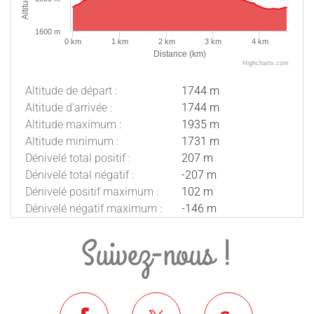
1600 m
0 km
1 km
2 km
3 km
4 km
Distance (km)
Highcharts.com
Altitude de départ :
1744 m
Altitude d'arrivée :
1744 m
Altitude maximum :
1935 m
Altitude minimum :
1731 m
Dénivelé total positif :
207 m
Dénivelé total négatif :
-207 m
Dénivelé positif maximum :
102 m
Dénivelé négatif maximum :
-146 m
Suivez-nous !
Description