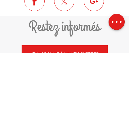
Télécharger
Dénivelé
Restez informés
JE M'ABONNE À LA NEWSLETTER
COMMUNAUTÉ DE COMMUNES
PYRÉNÉES-CERDAGNE
1 PLACE DEL ROSER
66800 SAILLAGOUSE