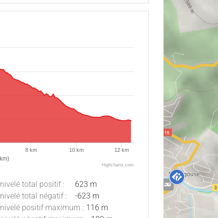
8 km
10 km
12 km
(km)
Highcharts.com
nivelé total positif :
623 m
nivelé total négatif :
-623 m
nivelé positif maximum :
116 m