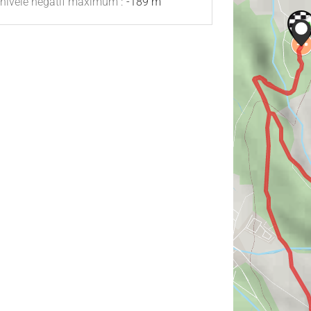
nivelé négatif maximum :
-189 m