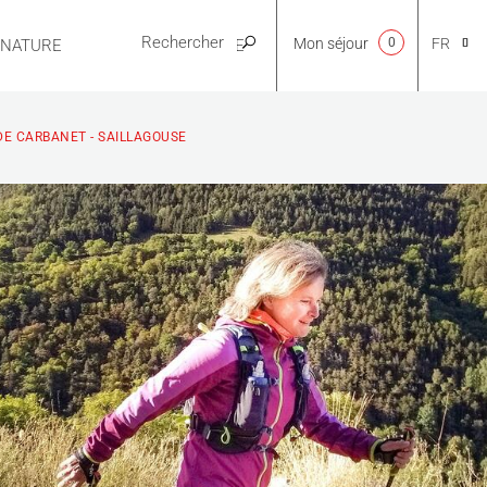
Mon séjour
0
FR
E NATURE
PRATIQUE
CA
DE CARBANET - SAILLAGOUSE
NL
EN
ES