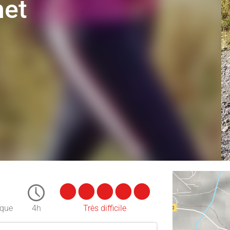
net
ique
4h
Très difficile