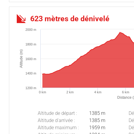
623 mètres de dénivelé
2000 m
1800 m
Altitude (m)
1600 m
1400 m
1200 m
0 km
2 km
4 km
6 km
Distance 
Altitude de départ :
1385 m
Dé
Altitude d'arrivée :
1385 m
Dé
Altitude maximum :
1959 m
Dé