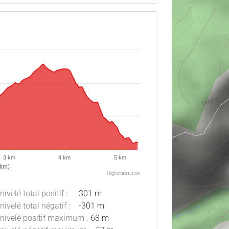
3 km
4 km
5 km
(km)
Highcharts.com
nivelé total positif :
301 m
nivelé total négatif :
-301 m
nivelé positif maximum :
68 m