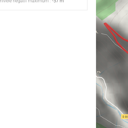
nivelé négatif maximum :
-57 m