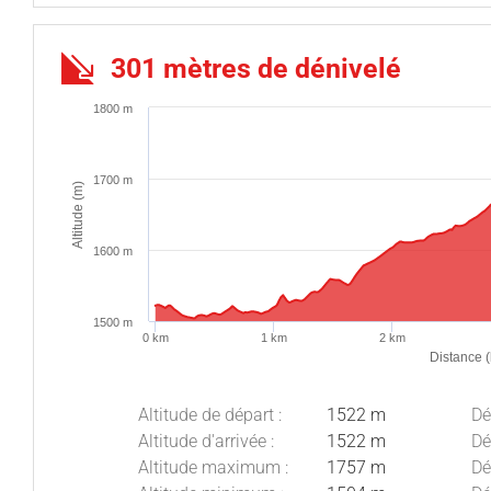
301 mètres de dénivelé
1800 m
1700 m
Altitude (m)
1600 m
1500 m
0 km
1 km
2 km
Distance 
Altitude de départ :
1522 m
Dé
Altitude d'arrivée :
1522 m
Dé
Altitude maximum :
1757 m
Dé