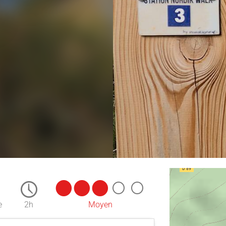
e
2h
Moyen