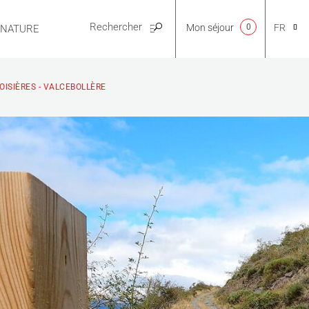
Mon séjour
0
FR
E NATURE
PRATIQUE
CA
OISIÈRES - VALCEBOLLÈRE
NL
EN
ES