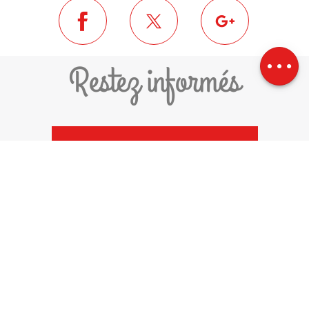
Description
Télécharger
Dénivelé
Restez informés
JE M'ABONNE À LA NEWSLETTER
COMMUNAUTÉ DE COMMUNES
PYRÉNÉES-CERDAGNE
1 PLACE DEL ROSER
66800 SAILLAGOUSE