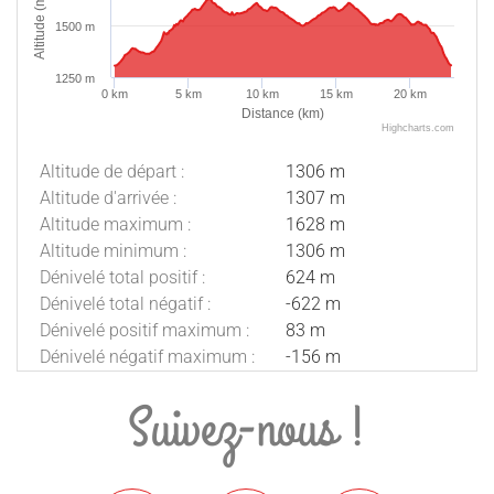
Altitude (m)
1500 m
1250 m
0 km
5 km
10 km
15 km
20 km
Distance (km)
Highcharts.com
Altitude de départ :
1306 m
Altitude d'arrivée :
1307 m
Altitude maximum :
1628 m
Altitude minimum :
1306 m
Dénivelé total positif :
624 m
Dénivelé total négatif :
-622 m
Dénivelé positif maximum :
83 m
Dénivelé négatif maximum :
-156 m
Suivez-nous !