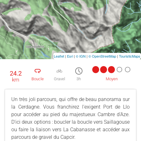
Leaflet
|
Esri
|
© IGN
|
© OpenStreetMap
|
TouristicMaps
24.2
km
Boucle
Gravel
3h
Moyen
Un très joli parcours, qui offre de beau panorama sur
la Cerdagne. Vous franchirez l'exigent Port de Llo
pour accéder au pied du majestueux Cambre d'Aze.
D'ici deux options : boucler la boucle vers Saillagouse
ou faire la liaison vers La Cabanasse et accéder aux
parcours de gravel du Capcir.