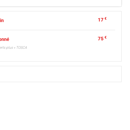
€
17
ein
€
75
bonné
erts plus « TOSCA