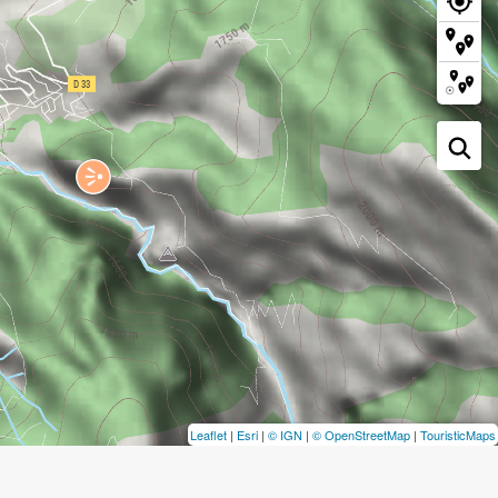
Leaflet
|
Esri
|
© IGN
|
© OpenStreetMap
|
TouristicMaps