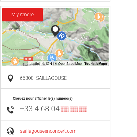
M'y rendre
66800
SAILLAGOUSE
Cliquez pour afficher le(s) numéro(s)
+33 4 68 04
▒▒ ▒▒ ▒▒
saillagouseenconcert.com