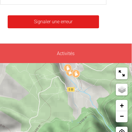
Signaler une erreur
Activités
+
−