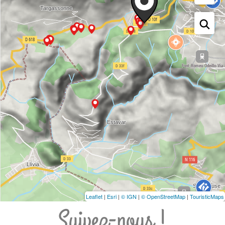
Leaflet
|
Esri
|
© IGN
|
© OpenStreetMap
|
TouristicMaps
Suivez-nous !