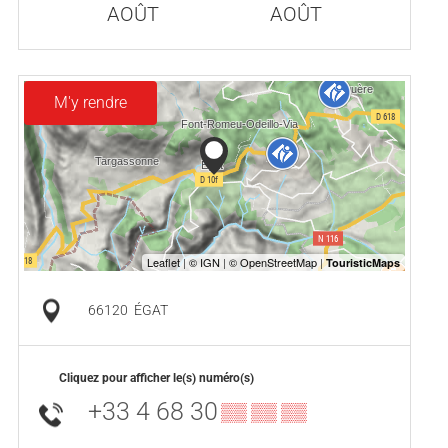
AOÛT
AOÛT
M'y rendre
66120
ÉGAT
Cliquez pour afficher le(s) numéro(s)
+33 4 68 30
▒▒ ▒▒ ▒▒