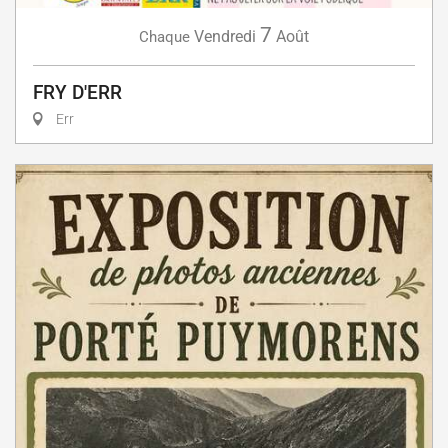
7
Vendredi
Août
Chaque
FRY D'ERR
Err