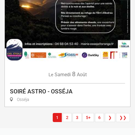
8
Samedi
Août
Le
SOIRÉ ASTRO - OSSÉJA
Osséja
1
2
3
5+
6
❯
❯❯