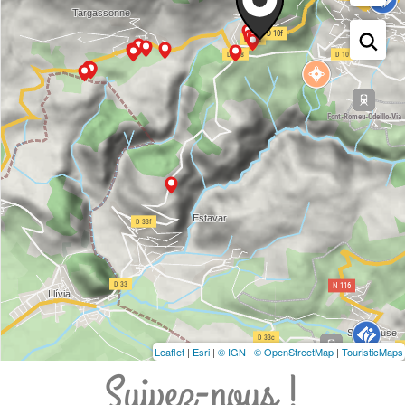
Leaflet
|
Esri
|
© IGN
|
© OpenStreetMap
|
TouristicMaps
Suivez-nous !